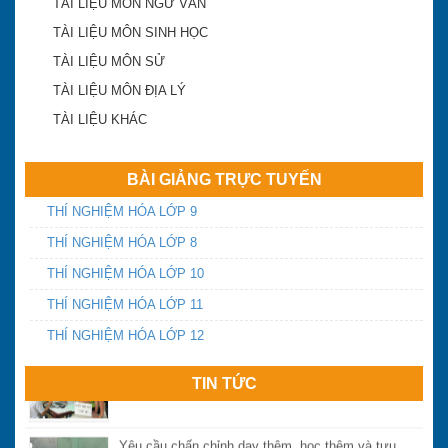
TÀI LIỆU MÔN NGỮ VĂN
TÀI LIỆU MÔN SINH HỌC
TÀI LIỆU MÔN SỬ
TÀI LIỆU MÔN ĐỊA LÝ
TÀI LIỆU KHÁC
BÀI GIẢNG TRỰC TUYẾN
Khánh Hòa công bố điểm trúng tuyển lớp 10 công
THÍ NGHIỆM HÓA LỚP 9
lập 2018-2019
THÍ NGHIỆM HÓA LỚP 8
THÍ NGHIỆM HÓA LỚP 10
ĐA TRÍ THÔNG MINH
THÍ NGHIỆM HÓA LỚP 11
THÍ NGHIỆM HÓA LỚP 12
Điểm chuẩn vào lớp 10 Khánh Hòa năm 2016
TIN TỨC
Yêu cầu chấn chỉnh dạy thêm, học thêm và tựu