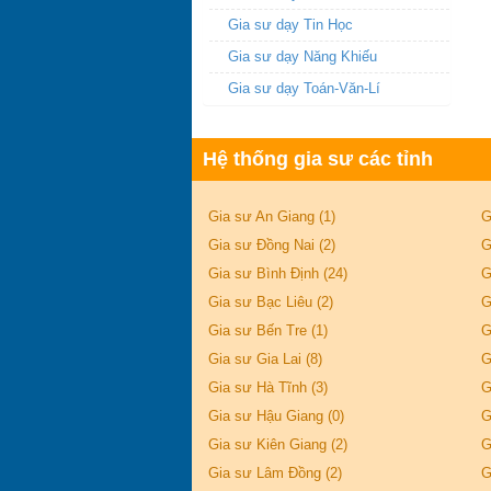
Gia sư dạy Tin Học
Gia sư dạy Năng Khiếu
Gia sư dạy Toán-Văn-Lí
Hệ thống gia sư các tỉnh
Gia sư An Giang (1)
G
Gia sư Đồng Nai (2)
G
Gia sư Bình Định (24)
G
Gia sư Bạc Liêu (2)
G
Gia sư Bến Tre (1)
G
Gia sư Gia Lai (8)
G
Gia sư Hà Tĩnh (3)
G
Gia sư Hậu Giang (0)
G
Gia sư Kiên Giang (2)
G
Gia sư Lâm Đồng (2)
G