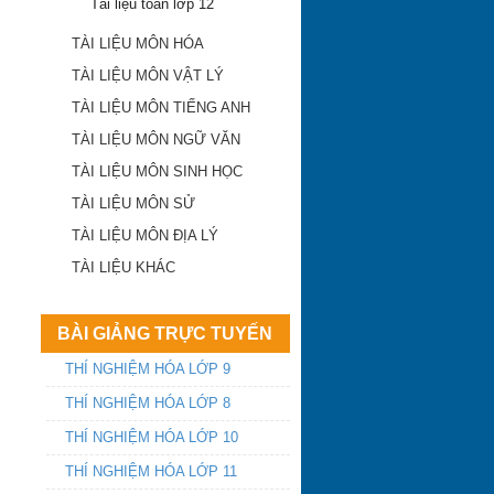
Tài liệu toán lớp 12
TÀI LIỆU MÔN HÓA
TÀI LIỆU MÔN VẬT LÝ
TÀI LIỆU MÔN TIẾNG ANH
TÀI LIỆU MÔN NGỮ VĂN
TÀI LIỆU MÔN SINH HỌC
TÀI LIỆU MÔN SỬ
TÀI LIỆU MÔN ĐỊA LÝ
Khánh Hòa công bố
điểm trúng tuyển lớp
TÀI LIỆU KHÁC
10 công lập 2018-
2019
BÀI GIẢNG TRỰC TUYẾN
ĐA TRÍ THÔNG
THÍ NGHIỆM HÓA LỚP 9
MINH
THÍ NGHIỆM HÓA LỚP 8
Điểm chuẩn vào lớp
THÍ NGHIỆM HÓA LỚP 10
10 Khánh Hòa năm
THÍ NGHIỆM HÓA LỚP 11
2016