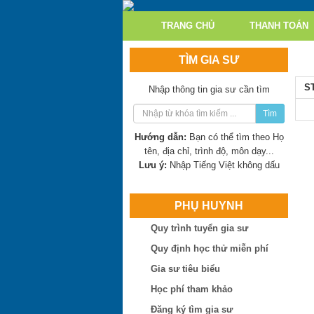
TRANG CHỦ
THANH TOÁN
TÌM GIA SƯ
S
Nhập thông tin gia sư cần tìm
Tìm
Hướng dẫn:
Bạn có thể tìm theo Họ
tên, địa chỉ, trình độ, môn dạy...
Lưu ý:
Nhập Tiếng Việt không dấu
PHỤ HUYNH
Quy trình tuyển gia sư
Quy định học thử miễn phí
Trần Thị Minh Thư
Gia sư tiêu biểu
Hiện là: Giáo viên
Học phí tham khảo
Trần Tuấn Việt
Đăng ký tìm gia sư