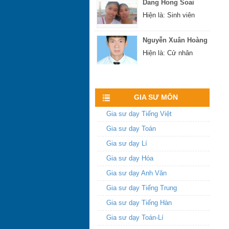
Hiện là: Sinh viên
Nguyễn Xuân Hoàng
Hiện là: Cử nhân
Hoàng Sĩ Hùng
Xem nhiều hơn
Hiện là: Cử nhân
GIA SƯ MÔN
Gia sư dạy Tiếng Việt
Gia sư dạy Toán
Gia sư dạy Lí
Gia sư dạy Hóa
Gia sư dạy Anh Văn
Gia sư dạy Tiếng Trung
Gia sư dạy Tiếng Hàn
Gia sư dạy Toán-Lí