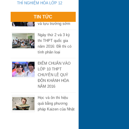
THÍ NGHIỆM HÓA LỚP 12
Yêu cầu chấn chỉnh
dạy thêm, học thêm
TIN TỨC
và tựu trường sớm
Ngày thứ 2 và 3 kỳ
thi THPT quốc gia
năm 2016: Đề thi có
tính phân loại
ĐIỂM CHUẨN VÀO
LỚP 10 THPT
CHUYÊN LÊ QUÝ
ĐÔN KHÁNH HÒA
NĂM 2016
Học và ôn thi hiệu
quả bằng phương
pháp Kaizen của Nhật