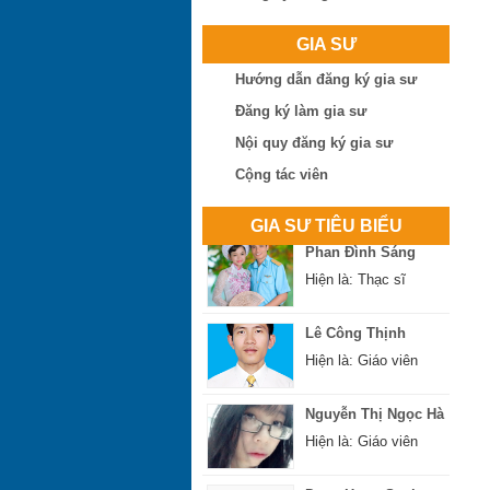
Hiện là: Cử nhân
GIA SƯ
Ngô Thị Huệ
Hướng dẫn đăng ký gia sư
Hiện là: Giáo viên
Đăng ký làm gia sư
Nội quy đăng ký gia sư
Nguyễn Hoài Bão
Cộng tác viên
Hiện là: Thạc sĩ
GIA SƯ TIÊU BIỂU
Phan Đình Sáng
Hiện là: Thạc sĩ
Lê Công Thịnh
Hiện là: Giáo viên
Nguyễn Thị Ngọc Hà
Hiện là: Giáo viên
Dang Hong Soai