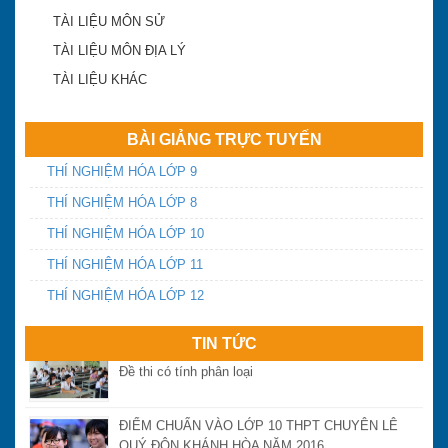
Khánh Hòa công bố điểm trúng tuyển lớp 10 công
TÀI LIỆU MÔN SỬ
lập 2018-2019
TÀI LIỆU MÔN ĐỊA LÝ
TÀI LIỆU KHÁC
ĐA TRÍ THÔNG MINH
BÀI GIẢNG TRỰC TUYẾN
Điểm chuẩn vào lớp 10 Khánh Hòa năm 2016
THÍ NGHIỆM HÓA LỚP 9
THÍ NGHIỆM HÓA LỚP 8
THÍ NGHIỆM HÓA LỚP 10
Yêu cầu chấn chỉnh dạy thêm, học thêm và tựu
trường sớm
THÍ NGHIỆM HÓA LỚP 11
THÍ NGHIỆM HÓA LỚP 12
Ngày thứ 2 và 3 kỳ thi THPT quốc gia năm 2016:
Đề thi có tính phân loại
TIN TỨC
ĐIỂM CHUẨN VÀO LỚP 10 THPT CHUYÊN LÊ
QUÝ ĐÔN KHÁNH HÒA NĂM 2016