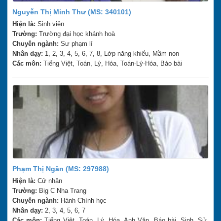
Nguyễn Thị Minh Thư (MS: 340101)
Hiện là:
Sinh viên
Trường:
Trường đại học khánh hoà
Chuyên ngành:
Sư phạm lí
Nhân dạy:
1, 2, 3, 4, 5, 6, 7, 8, Lớp năng khiếu, Mầm non
Các môn:
Tiếng Việt, Toán, Lý, Hóa, Toán-Lý-Hóa, Báo bài
Phạm Thị Ngân (MS: 297988)
Hiện là:
Cử nhân
Trường:
Big C Nha Trang
Chuyên ngành:
Hành Chính học
Nhân dạy:
2, 3, 4, 5, 6, 7
Các môn:
Tiếng Việt, Toán, Lý, Hóa, Anh Văn, Báo bài, Sinh, Sử,