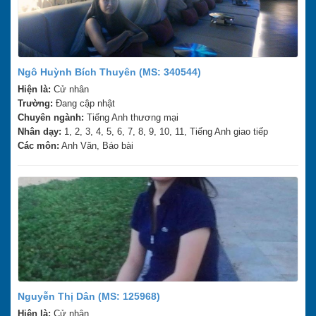
Ngô Huỳnh Bích Thuyên (MS: 340544)
Hiện là:
Cử nhân
Trường:
Đang cập nhật
Chuyên ngành:
Tiếng Anh thương mại
Nhân dạy:
1, 2, 3, 4, 5, 6, 7, 8, 9, 10, 11, Tiếng Anh giao tiếp
Các môn:
Anh Văn, Báo bài
Nguyễn Thị Dân (MS: 125968)
Hiện là:
Cử nhân