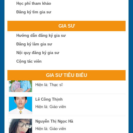
Trần Tuấn Việt
Học phí tham khảo
Hiện là: Cử nhân
Đăng ký tìm gia sư
Ngô Thị Huệ
GIA SƯ
Hiện là: Giáo viên
Hướng dẫn đăng ký gia sư
Đăng ký làm gia sư
Nguyễn Hoài Bão
Hiện là: Thạc sĩ
Nội quy đăng ký gia sư
Cộng tác viên
Phan Đình Sáng
Hiện là: Thạc sĩ
GIA SƯ TIÊU BIỂU
Lê Công Thịnh
Hiện là: Giáo viên
Nguyễn Thị Ngọc Hà
Hiện là: Giáo viên
Dang Hong Soai