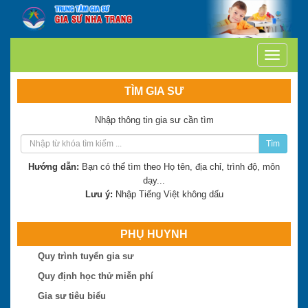
TÌM GIA SƯ
Nhập thông tin gia sư cần tìm
Tìm
Hướng dẫn:
Bạn có thể tìm theo Họ tên, địa chỉ, trình độ, môn
dạy...
Lưu ý:
Nhập Tiếng Việt không dấu
PHỤ HUYNH
Quy trình tuyển gia sư
Trần Thị Minh Thư
Quy định học thử miễn phí
Hiện là: Giáo viên
Gia sư tiêu biểu