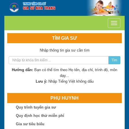
TÌM GIA SƯ
Nhập thông tin gia sư cần tìm
Tìm
Hướng dẫn:
Bạn có thể tìm theo Họ tên, địa chỉ, trình độ, môn
dạy...
Lưu ý:
Nhập Tiếng Việt không dấu
PHỤ HUYNH
Trần Thị Minh Thư
Quy trình tuyển gia sư
Hiện là: Giáo viên
Quy định học thử miễn phí
Gia sư tiêu biểu
Trần Tuấn Việt