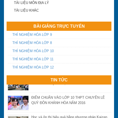
TÀI LIỆU MÔN ĐỊA LÝ
ĐA TRÍ THÔNG MINH
TÀI LIỆU KHÁC
BÀI GIẢNG TRỰC TUYẾN
Điểm chuẩn vào lớp 10 Khánh Hòa năm 2016
THÍ NGHIỆM HÓA LỚP 9
THÍ NGHIỆM HÓA LỚP 8
Yêu cầu chấn chỉnh dạy thêm, học thêm và tựu
THÍ NGHIỆM HÓA LỚP 10
trường sớm
THÍ NGHIỆM HÓA LỚP 11
THÍ NGHIỆM HÓA LỚP 12
Ngày thứ 2 và 3 kỳ thi THPT quốc gia năm 2016:
Đề thi có tính phân loại
TIN TỨC
ĐIỂM CHUẨN VÀO LỚP 10 THPT CHUYÊN LÊ
QUÝ ĐÔN KHÁNH HÒA NĂM 2016
Học và ôn thi hiệu quả bằng phương pháp Kaizen
của Nhật