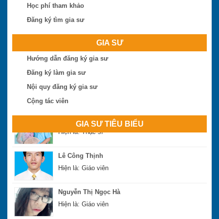
Hiện là: Cử nhân
Học phí tham khảo
Đăng ký tìm gia sư
Ngô Thị Huệ
Hiện là: Giáo viên
GIA SƯ
Hướng dẫn đăng ký gia sư
Nguyễn Hoài Bão
Đăng ký làm gia sư
Hiện là: Thạc sĩ
Nội quy đăng ký gia sư
Phan Đình Sáng
Cộng tác viên
Hiện là: Thạc sĩ
GIA SƯ TIÊU BIỂU
Lê Công Thịnh
Hiện là: Giáo viên
Nguyễn Thị Ngọc Hà
Hiện là: Giáo viên
Dang Hong Soai