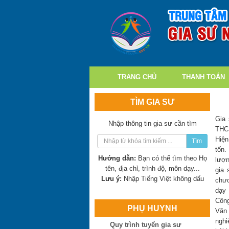
TRANG CHỦ
THANH TOÁN
TÌM GIA SƯ
Gia 
Nhập thông tin gia sư cần tìm
THCS
Hiện
Tìm
tốn.
Hướng dẫn:
Bạn có thể tìm theo Họ
lượn
tên, địa chỉ, trình độ, môn dạy...
gia 
Lưu ý:
Nhập Tiếng Việt không dấu
chươ
dạy 
Công
PHỤ HUYNH
Văn 
nghi
Quy trình tuyển gia sư