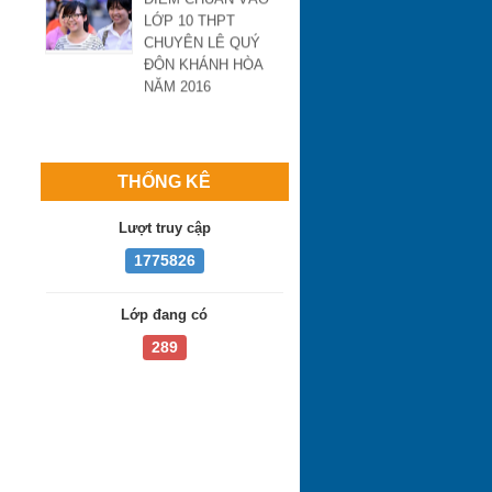
CHUYÊN LÊ QUÝ
ĐÔN KHÁNH HÒA
NĂM 2016
Học và ôn thi hiệu
quả bằng phương
pháp Kaizen của Nhật
THỐNG KÊ
Lượt truy cập
1775826
Lớp đang có
289