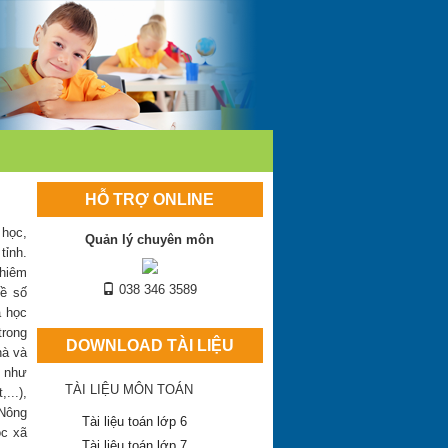
HỖ TRỢ ONLINE
 học,
Quản lý chuyên môn
tỉnh.
khiêm
038 346 3589
về số
à học
trong
DOWNLOAD TÀI LIỆU
hà và
c như
TÀI LIỆU MÔN TOÁN
...),
 Nông
Tài liệu toán lớp 6
ộc xã
Tài liệu toán lớp 7