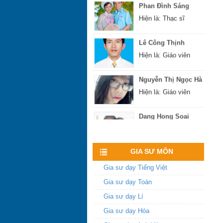
Hiện là: Thạc sĩ
Lê Công Thịnh
Hiện là: Giáo viên
Nguyễn Thị Ngọc Hà
Hiện là: Giáo viên
Dang Hong Soai
Hiện là: Sinh viên
Xem nhiều hơn
Nguyễn Xuân Hoàng
GIA SƯ MÔN
Hiện là: Cử nhân
Gia sư dạy Tiếng Việt
Hoàng Sĩ Hùng
Gia sư dạy Toán
Hiện là: Cử nhân
Gia sư dạy Lí
Gia sư dạy Hóa