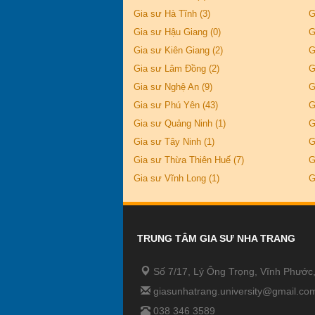
Gia sư Hà Tĩnh (3)
G
Gia sư Hậu Giang (0)
G
Gia sư Kiên Giang (2)
G
Gia sư Lâm Đồng (2)
G
Gia sư Nghệ An (9)
G
Gia sư Phú Yên (43)
G
Gia sư Quảng Ninh (1)
G
Gia sư Tây Ninh (1)
G
Gia sư Thừa Thiên Huế (7)
G
Gia sư Vĩnh Long (1)
G
TRUNG TÂM GIA SƯ NHA TRANG
Số 7/17, Lý Ông Trọng, Vĩnh Phước
giasunhatrang.university@gmail.co
038 346 3589