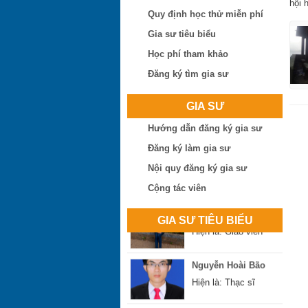
hội 
Quy định học thử miễn phí
Gia sư tiêu biểu
Học phí tham khảo
Đăng ký tìm gia sư
Trần Thị Minh Thư
GIA SƯ
Hiện là: Giáo viên
Hướng dẫn đăng ký gia sư
Đăng ký làm gia sư
Trần Tuấn Việt
Hiện là: Cử nhân
Nội quy đăng ký gia sư
Cộng tác viên
Ngô Thị Huệ
Hiện là: Giáo viên
GIA SƯ TIÊU BIỂU
Nguyễn Hoài Bão
Hiện là: Thạc sĩ
Phan Đình Sáng