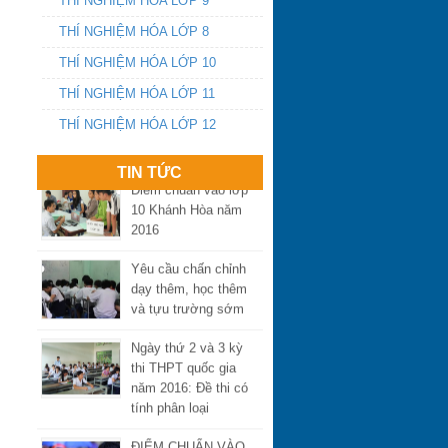
THÍ NGHIỆM HÓA LỚP 9
điểm trúng tuyển lớp
THÍ NGHIỆM HÓA LỚP 8
10 công lập 2018-
2019
THÍ NGHIỆM HÓA LỚP 10
THÍ NGHIỆM HÓA LỚP 11
ĐA TRÍ THÔNG
MINH
THÍ NGHIỆM HÓA LỚP 12
Điểm chuẩn vào lớp
TIN TỨC
10 Khánh Hòa năm
2016
Yêu cầu chấn chỉnh
dạy thêm, học thêm
và tựu trường sớm
Ngày thứ 2 và 3 kỳ
thi THPT quốc gia
năm 2016: Đề thi có
tính phân loại
ĐIỂM CHUẨN VÀO
LỚP 10 THPT