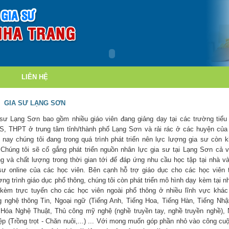
LIÊN HỆ
GIA SƯ LẠNG SƠN
sư Lạng Sơn bao gồm nhiều giáo viên đang giảng dạy tại các trường tiểu
, THPT ở trung tâm tỉnh/thành phố Lạng Sơn và rải rác ở các huyện của 
 nay chúng tôi đang trong quá trình phát triển nên lực lượng gia sư còn 
 Chúng tôi sẽ cố gắng phát triển nguồn nhân lực gia sư tại Lạng Sơn cả 
g và chất lượng trong thời gian tới để đáp ứng nhu cầu học tập tại nhà v
sư online của các học viên. Bên cạnh hỗ trợ giáo dục cho các học viên 
ng trình giáo dục phổ thông, chúng tôi còn phát triển mô hình dạy kèm tại n
kèm trực tuyến cho các học viên ngoài phổ thông ở nhiều lĩnh vực khá
 nghệ thông Tin, Ngoại ngữ (Tiếng Anh, Tiếng Hoa, Tiếng Hàn, Tiếng Nhật,
Hóa Nghệ Thuật, Thủ công mỹ nghệ (nghề truyền tay, nghề truyền nghề),
ệp (Trồng trọt - Chăn nuôi,...) ... Với mong muốn góp phần nhỏ vào công cu