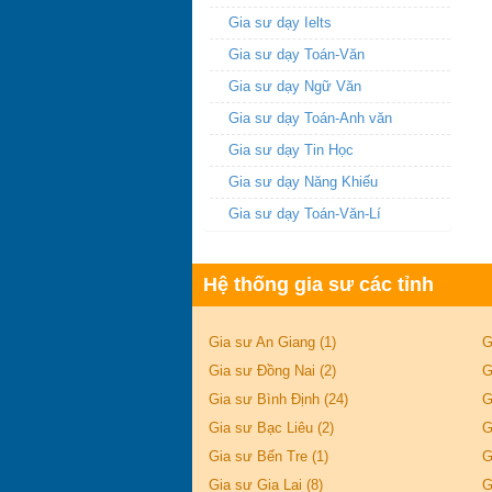
Gia sư dạy Ielts
Gia sư dạy Toán-Văn
Gia sư dạy Ngữ Văn
Gia sư dạy Toán-Anh văn
Gia sư dạy Tin Học
Gia sư dạy Năng Khiếu
Gia sư dạy Toán-Văn-Lí
Hệ thống gia sư các tỉnh
Gia sư An Giang (1)
G
Gia sư Đồng Nai (2)
G
Gia sư Bình Định (24)
G
Gia sư Bạc Liêu (2)
G
Gia sư Bến Tre (1)
G
Gia sư Gia Lai (8)
G