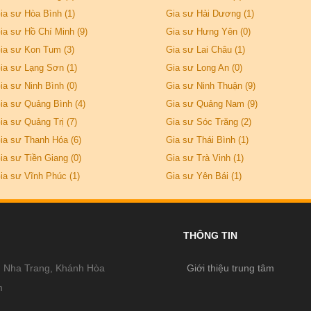
ia sư Hòa Bình (1)
Gia sư Hải Dương (1)
ia sư Hồ Chí Minh (9)
Gia sư Hưng Yên (0)
ia sư Kon Tum (3)
Gia sư Lai Châu (1)
ia sư Lạng Sơn (1)
Gia sư Long An (0)
ia sư Ninh Bình (0)
Gia sư Ninh Thuận (9)
ia sư Quảng Bình (4)
Gia sư Quảng Nam (9)
ia sư Quảng Trị (7)
Gia sư Sóc Trăng (2)
ia sư Thanh Hóa (6)
Gia sư Thái Bình (1)
ia sư Tiền Giang (0)
Gia sư Trà Vinh (1)
ia sư Vĩnh Phúc (1)
Gia sư Yên Bái (1)
THÔNG TIN
, Nha Trang, Khánh Hòa
Giới thiệu trung tâm
m