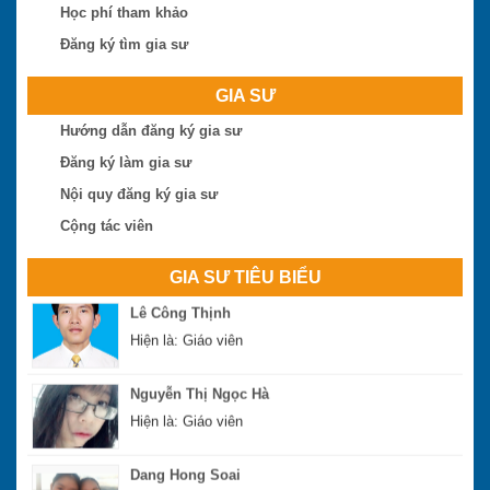
Học phí tham khảo
Đăng ký tìm gia sư
Ngô Thị Huệ
Hiện là: Giáo viên
GIA SƯ
Hướng dẫn đăng ký gia sư
Nguyễn Hoài Bão
Hiện là: Thạc sĩ
Đăng ký làm gia sư
Nội quy đăng ký gia sư
Phan Đình Sáng
Cộng tác viên
Hiện là: Thạc sĩ
GIA SƯ TIÊU BIỂU
Lê Công Thịnh
Hiện là: Giáo viên
Nguyễn Thị Ngọc Hà
Hiện là: Giáo viên
Dang Hong Soai
Hiện là: Sinh viên