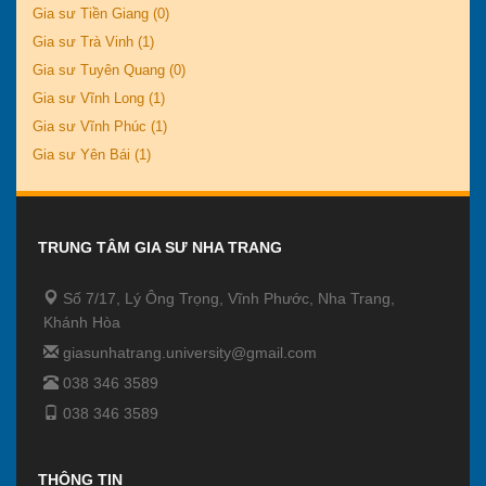
Gia sư Tiền Giang (0)
Gia sư Trà Vinh (1)
Gia sư Tuyên Quang (0)
Gia sư Vĩnh Long (1)
Gia sư Vĩnh Phúc (1)
Gia sư Yên Bái (1)
TRUNG TÂM GIA SƯ NHA TRANG
Số 7/17, Lý Ông Trọng, Vĩnh Phước, Nha Trang,
Khánh Hòa
giasunhatrang.university@gmail.com
038 346 3589
038 346 3589
THÔNG TIN