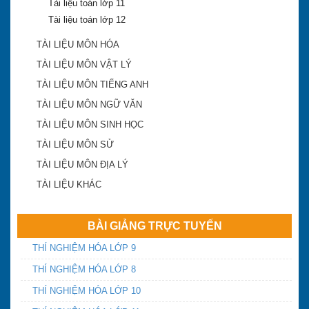
Tài liệu toán lớp 11
Tài liệu toán lớp 12
TÀI LIỆU MÔN HÓA
TÀI LIỆU MÔN VẬT LÝ
TÀI LIỆU MÔN TIẾNG ANH
TÀI LIỆU MÔN NGỮ VĂN
Khánh Hòa công bố điểm trúng tuyển lớp 10 công
TÀI LIỆU MÔN SINH HỌC
lập 2018-2019
TÀI LIỆU MÔN SỬ
TÀI LIỆU MÔN ĐỊA LÝ
ĐA TRÍ THÔNG MINH
TÀI LIỆU KHÁC
Điểm chuẩn vào lớp 10 Khánh Hòa năm 2016
BÀI GIẢNG TRỰC TUYẾN
THÍ NGHIỆM HÓA LỚP 9
THÍ NGHIỆM HÓA LỚP 8
Yêu cầu chấn chỉnh dạy thêm, học thêm và tựu
trường sớm
THÍ NGHIỆM HÓA LỚP 10