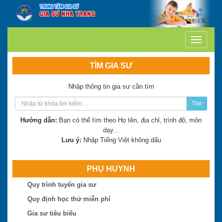
TÌM GIA SƯ
Nhập thông tin gia sư cần tìm
Tìm
Hướng dẫn:
Bạn có thể tìm theo Họ tên, địa chỉ, trình độ, môn
dạy...
Lưu ý:
Nhập Tiếng Việt không dấu
PHỤ HUYNH
Trần Thị Minh Thư
Hiện là: Giáo viên
Quy trình tuyển gia sư
Quy định học thử miễn phí
Trần Tuấn Việt
Gia sư tiêu biểu
Hiện là: Cử nhân