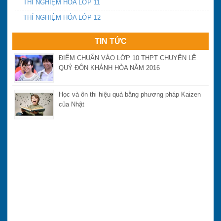
THÍ NGHIỆM HÓA LỚP 11
Ngày thứ 2 và 3 kỳ thi THPT quốc gia năm 2016:
THÍ NGHIỆM HÓA LỚP 12
Đề thi có tính phân loại
TIN TỨC
ĐIỂM CHUẨN VÀO LỚP 10 THPT CHUYÊN LÊ
QUÝ ĐÔN KHÁNH HÒA NĂM 2016
Học và ôn thi hiệu quả bằng phương pháp Kaizen
của Nhật