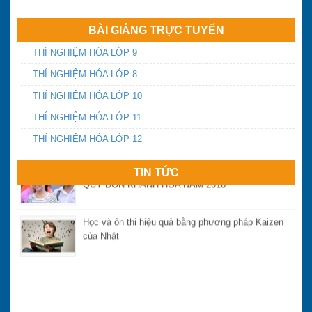
BÀI GIẢNG TRỰC TUYẾN
Yêu cầu chấn chỉnh dạy thêm, học thêm và tựu
THÍ NGHIỆM HÓA LỚP 9
trường sớm
THÍ NGHIỆM HÓA LỚP 8
THÍ NGHIỆM HÓA LỚP 10
Ngày thứ 2 và 3 kỳ thi THPT quốc gia năm 2016:
Đề thi có tính phân loại
THÍ NGHIỆM HÓA LỚP 11
THÍ NGHIỆM HÓA LỚP 12
ĐIỂM CHUẨN VÀO LỚP 10 THPT CHUYÊN LÊ
QUÝ ĐÔN KHÁNH HÒA NĂM 2016
TIN TỨC
Học và ôn thi hiệu quả bằng phương pháp Kaizen
của Nhật