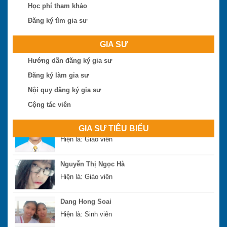
Học phí tham khảo
Hiện là: Giáo viên
Đăng ký tìm gia sư
Nguyễn Hoài Bão
GIA SƯ
Hiện là: Thạc sĩ
Hướng dẫn đăng ký gia sư
Phan Đình Sáng
Đăng ký làm gia sư
Hiện là: Thạc sĩ
Nội quy đăng ký gia sư
Cộng tác viên
Lê Công Thịnh
Hiện là: Giáo viên
GIA SƯ TIÊU BIỂU
Nguyễn Thị Ngọc Hà
Hiện là: Giáo viên
Dang Hong Soai
Hiện là: Sinh viên
Nguyễn Xuân Hoàng