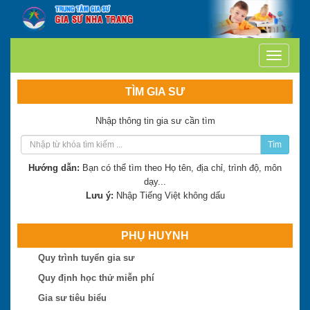
TÌM GIA SƯ
Nhập thông tin gia sư cần tìm
Tìm
Hướng dẫn:
Bạn có thể tìm theo Họ tên, địa chỉ, trình độ, môn
dạy...
Lưu ý:
Nhập Tiếng Việt không dấu
Trần Thị Minh Thư
Hiện là: Giáo viên
PHỤ HUYNH
Trần Tuấn Việt
Quy trình tuyển gia sư
Hiện là: Cử nhân
Quy định học thử miễn phí
Gia sư tiêu biểu
Ngô Thị Huệ