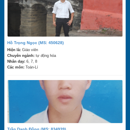
Hồ Trọng Ngọc (MS: 450628)
Hiện là:
Giáo viên
Chuyên ngành:
tự động hóa
Nhân dạy:
6, 7, 8
Các môn:
Toán-Lí
Trần Danh Đồng (MS: 834939)