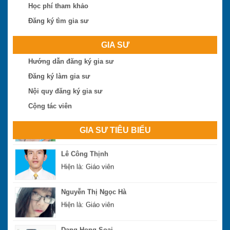
Học phí tham khảo
Hiện là: Cử nhân
Đăng ký tìm gia sư
Ngô Thị Huệ
GIA SƯ
Hiện là: Giáo viên
Hướng dẫn đăng ký gia sư
Nguyễn Hoài Bão
Đăng ký làm gia sư
Hiện là: Thạc sĩ
Nội quy đăng ký gia sư
Cộng tác viên
Phan Đình Sáng
Hiện là: Thạc sĩ
GIA SƯ TIÊU BIỂU
Lê Công Thịnh
Hiện là: Giáo viên
Nguyễn Thị Ngọc Hà
Hiện là: Giáo viên
Dang Hong Soai