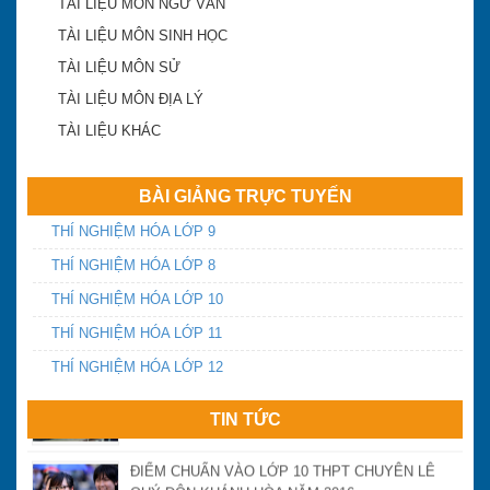
TÀI LIỆU MÔN NGỮ VĂN
TÀI LIỆU MÔN SINH HỌC
Khánh Hòa công bố điểm trúng tuyển lớp 10 công
TÀI LIỆU MÔN SỬ
lập 2018-2019
TÀI LIỆU MÔN ĐỊA LÝ
TÀI LIỆU KHÁC
ĐA TRÍ THÔNG MINH
BÀI GIẢNG TRỰC TUYẾN
Điểm chuẩn vào lớp 10 Khánh Hòa năm 2016
THÍ NGHIỆM HÓA LỚP 9
THÍ NGHIỆM HÓA LỚP 8
Yêu cầu chấn chỉnh dạy thêm, học thêm và tựu
THÍ NGHIỆM HÓA LỚP 10
trường sớm
THÍ NGHIỆM HÓA LỚP 11
THÍ NGHIỆM HÓA LỚP 12
Ngày thứ 2 và 3 kỳ thi THPT quốc gia năm 2016:
Đề thi có tính phân loại
TIN TỨC
ĐIỂM CHUẨN VÀO LỚP 10 THPT CHUYÊN LÊ
QUÝ ĐÔN KHÁNH HÒA NĂM 2016