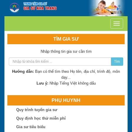
TÌM GIA SƯ
Nhập thông tin gia sư cần tìm
Tìm
Hướng dẫn:
Bạn có thể tìm theo Họ tên, địa chỉ, trình độ, môn
dạy...
Lưu ý:
Nhập Tiếng Việt không dấu
PHỤ HUYNH
Trần Thị Minh Thư
Quy trình tuyển gia sư
Hiện là: Giáo viên
Quy định học thử miễn phí
Gia sư tiêu biểu
Trần Tuấn Việt