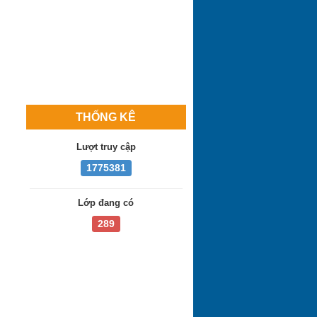
Khánh Hòa công bố
điểm trúng tuyển lớp
10 công lập 2018-
2019
THỐNG KÊ
ĐA TRÍ THÔNG
MINH
Lượt truy cập
1775381
Điểm chuẩn vào lớp
10 Khánh Hòa năm
Lớp đang có
2016
289
Yêu cầu chấn chỉnh
dạy thêm, học thêm
và tựu trường sớm
Ngày thứ 2 và 3 kỳ
thi THPT quốc gia