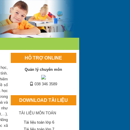
HỖ TRỢ ONLINE
 học,
Quản lý chuyên môn
tỉnh.
khiêm
038 346 3589
về số
à học
trong
DOWNLOAD TÀI LIỆU
hà và
c như
TÀI LIỆU MÔN TOÁN
...),
 Nông
Tài liệu toán lớp 6
ộc xã
Tài liệu toán lớp 7