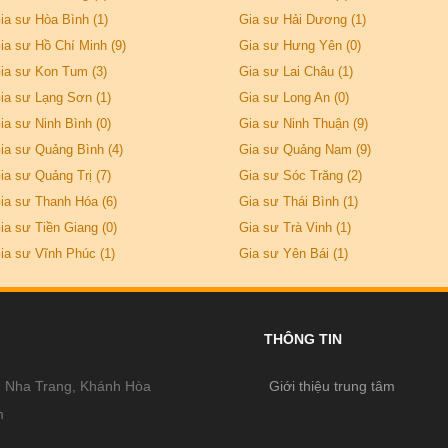
ia sư Hòa Bình (1)
Gia sư Hải Dương (1)
ia sư Hồ Chí Minh (9)
Gia sư Hưng Yên (0)
ia sư Kon Tum (3)
Gia sư Lai Châu (1)
ia sư Lạng Sơn (1)
Gia sư Long An (0)
ia sư Ninh Bình (0)
Gia sư Ninh Thuận (9)
ia sư Quảng Bình (4)
Gia sư Quảng Nam (9)
ia sư Quảng Trị (7)
Gia sư Sóc Trăng (2)
ia sư Thanh Hóa (6)
Gia sư Thái Bình (1)
ia sư Tiền Giang (0)
Gia sư Trà Vinh (1)
ia sư Vĩnh Phúc (1)
Gia sư Yên Bái (1)
THÔNG TIN
, Nha Trang, Khánh Hòa
Giới thiệu trung tâm
m