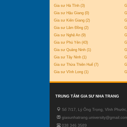
Gia sư Hà Tĩnh (3)
G
Gia sư Hậu Giang (0)
G
Gia sư Kiên Giang (2)
G
Gia sư Lâm Đồng (2)
G
Gia sư Nghệ An (9)
G
Gia sư Phú Yên (43)
G
Gia sư Quảng Ninh (1)
G
Gia sư Tây Ninh (1)
G
Gia sư Thừa Thiên Huế (7)
G
Gia sư Vĩnh Long (1)
G
TRUNG TÂM GIA SƯ NHA TRANG
Số 7/17, Lý Ông Trọng, Vĩnh Phước
giasunhatrang.university@gmail.co
038 346 3589