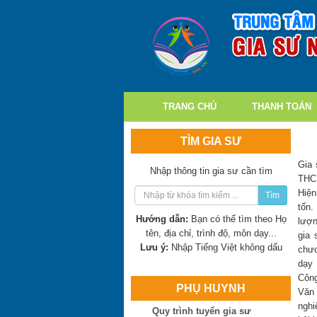
TRANG CHỦ
THANH TOÁN
Trần Thị Minh Thư
Hiện là: Giáo viên
TÌM GIA SƯ
Trần Tuấn Việt
Gia 
Nhập thông tin gia sư cần tìm
THCS
Hiện là: Cử nhân
Hiện
Tìm
tốn.
Ngô Thị Huệ
Hướng dẫn:
Bạn có thể tìm theo Họ
lượn
Hiện là: Giáo viên
tên, địa chỉ, trình độ, môn dạy...
gia 
Lưu ý:
Nhập Tiếng Việt không dấu
chươ
dạy 
Nguyễn Hoài Bão
Công
Hiện là: Thạc sĩ
PHỤ HUYNH
Văn 
nghi
Quy trình tuyển gia sư