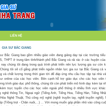
LIÊN HỆ
GIA SƯ BẮC GIANG
sư Bắc Giang bao gồm nhiều giáo viên đang giảng dạy tại các trường tiểu
, THPT ở trung tâm tỉnh/thành phố Bắc Giang và rải rác ở các huyện của 
 nay chúng tôi đang trong quá trình phát triển nên lực lượng gia sư còn 
 Chúng tôi sẽ cố gắng phát triển nguồn nhân lực gia sư tại Bắc Giang cả 
g và chất lượng trong thời gian tới để đáp ứng nhu cầu học tập tại nhà v
sư online của các học viên. Bên cạnh hỗ trợ giáo dục cho các học viên 
ng trình giáo dục phổ thông, chúng tôi còn phát triển mô hình dạy kèm tại n
kèm trực tuyến cho các học viên ngoài phổ thông ở nhiều lĩnh vực khá
 nghệ thông Tin, Ngoại ngữ (Tiếng Anh, Tiếng Hoa, Tiếng Hàn, Tiếng Nhật,
Hóa Nghệ Thuật, Thủ công mỹ nghệ (nghề truyền tay, nghề truyền nghề),
ệp (Trồng trọt - Chăn nuôi,...) ... Với mong muốn góp phần nhỏ vào công cu