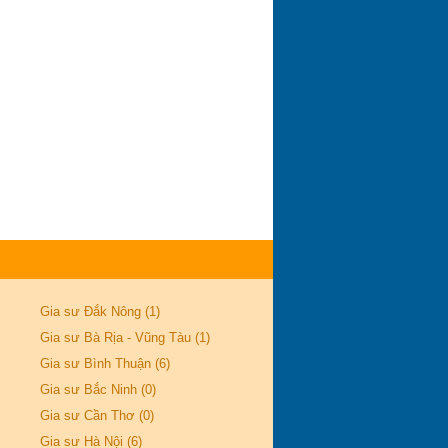
năm 2016: Đề thi có
tính phân loại
ĐIỂM CHUẨN VÀO
LỚP 10 THPT
CHUYÊN LÊ QUÝ
ĐÔN KHÁNH HÒA
NĂM 2016
Học và ôn thi hiệu
quả bằng phương
pháp Kaizen của Nhật
Gia sư Đắk Nông (1)
Gia sư Bà Rịa - Vũng Tàu (1)
Gia sư Bình Thuận (6)
Gia sư Bắc Ninh (0)
Gia sư Cần Thơ (0)
Gia sư Hà Nội (6)