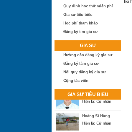
Phan Đình Sáng
hội 
Quy định học thử miễn phí
Hiện là: Thạc sĩ
Gia sư tiêu biểu
Lê Công Thịnh
Học phí tham khảo
Hiện là: Giáo viên
Đăng ký tìm gia sư
Nguyễn Thị Ngọc Hà
GIA SƯ
Hiện là: Giáo viên
Hướng dẫn đăng ký gia sư
Đăng ký làm gia sư
Dang Hong Soai
Nội quy đăng ký gia sư
Hiện là: Sinh viên
Cộng tác viên
Nguyễn Xuân Hoàng
GIA SƯ TIÊU BIỂU
Hiện là: Cử nhân
Hoàng Sĩ Hùng
Hiện là: Cử nhân