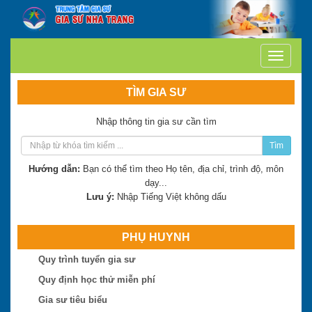
TÌM GIA SƯ
Nhập thông tin gia sư cần tìm
Tìm
Hướng dẫn:
Bạn có thể tìm theo Họ tên, địa chỉ, trình độ, môn
dạy...
Lưu ý:
Nhập Tiếng Việt không dấu
PHỤ HUYNH
Quy trình tuyển gia sư
Trần Thị Minh Thư
Quy định học thử miễn phí
Hiện là: Giáo viên
Gia sư tiêu biểu