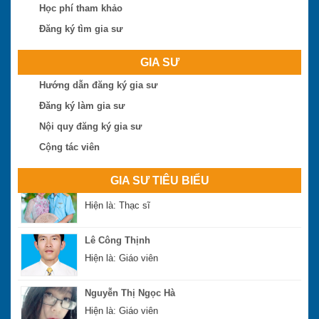
Học phí tham khảo
Trần Tuấn Việt
Đăng ký tìm gia sư
Hiện là: Cử nhân
GIA SƯ
Ngô Thị Huệ
Hướng dẫn đăng ký gia sư
Hiện là: Giáo viên
Đăng ký làm gia sư
Nguyễn Hoài Bão
Nội quy đăng ký gia sư
Hiện là: Thạc sĩ
Cộng tác viên
Phan Đình Sáng
GIA SƯ TIÊU BIỂU
Hiện là: Thạc sĩ
Lê Công Thịnh
Hiện là: Giáo viên
Nguyễn Thị Ngọc Hà
Hiện là: Giáo viên