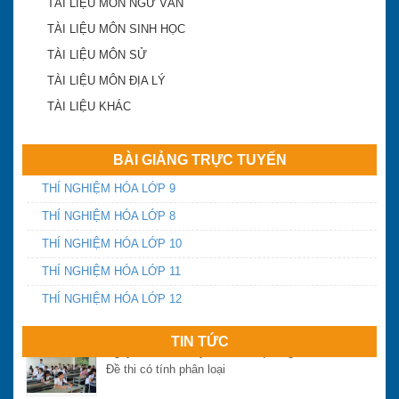
TÀI LIỆU MÔN NGỮ VĂN
TÀI LIỆU MÔN SINH HỌC
TÀI LIỆU MÔN SỬ
Khánh Hòa công bố điểm trúng tuyển lớp 10 công
TÀI LIỆU MÔN ĐỊA LÝ
lập 2018-2019
TÀI LIỆU KHÁC
ĐA TRÍ THÔNG MINH
BÀI GIẢNG TRỰC TUYẾN
THÍ NGHIỆM HÓA LỚP 9
Điểm chuẩn vào lớp 10 Khánh Hòa năm 2016
THÍ NGHIỆM HÓA LỚP 8
THÍ NGHIỆM HÓA LỚP 10
THÍ NGHIỆM HÓA LỚP 11
Yêu cầu chấn chỉnh dạy thêm, học thêm và tựu
trường sớm
THÍ NGHIỆM HÓA LỚP 12
Ngày thứ 2 và 3 kỳ thi THPT quốc gia năm 2016:
TIN TỨC
Đề thi có tính phân loại