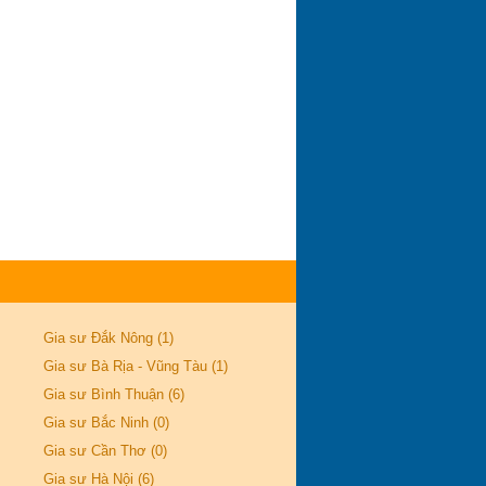
Gia sư Đắk Nông (1)
Gia sư Bà Rịa - Vũng Tàu (1)
Gia sư Bình Thuận (6)
Gia sư Bắc Ninh (0)
Gia sư Cần Thơ (0)
Gia sư Hà Nội (6)