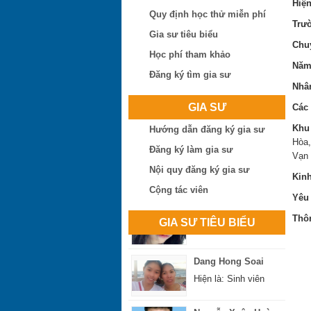
Hiện
Hiện là: Giáo viên
Quy định học thử miễn phí
Trư
Gia sư tiêu biểu
Nguyễn Hoài Bão
Chu
Học phí tham khảo
Hiện là: Thạc sĩ
Năm 
Đăng ký tìm gia sư
Nhâ
Phan Đình Sáng
GIA SƯ
Các
Hiện là: Thạc sĩ
Khu
Hướng dẫn đăng ký gia sư
Hòa,
Lê Công Thịnh
Đăng ký làm gia sư
Vạn 
Hiện là: Giáo viên
Nội quy đăng ký gia sư
Kin
Cộng tác viên
Nguyễn Thị Ngọc Hà
Yêu 
Hiện là: Giáo viên
Thôn
GIA SƯ TIÊU BIỂU
Dang Hong Soai
Hiện là: Sinh viên
Nguyễn Xuân Hoàng