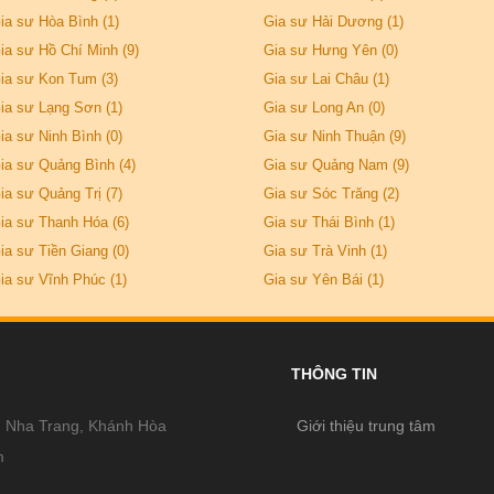
ia sư Hòa Bình (1)
Gia sư Hải Dương (1)
ia sư Hồ Chí Minh (9)
Gia sư Hưng Yên (0)
ia sư Kon Tum (3)
Gia sư Lai Châu (1)
ia sư Lạng Sơn (1)
Gia sư Long An (0)
ia sư Ninh Bình (0)
Gia sư Ninh Thuận (9)
ia sư Quảng Bình (4)
Gia sư Quảng Nam (9)
ia sư Quảng Trị (7)
Gia sư Sóc Trăng (2)
ia sư Thanh Hóa (6)
Gia sư Thái Bình (1)
ia sư Tiền Giang (0)
Gia sư Trà Vinh (1)
ia sư Vĩnh Phúc (1)
Gia sư Yên Bái (1)
THÔNG TIN
, Nha Trang, Khánh Hòa
Giới thiệu trung tâm
m