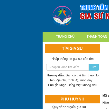
TRANG CHỦ
THANH TOÁN
TÌM GIA SƯ
Nhập thông tin gia sư cần tìm
Tìm
Trần Thị Minh Thư
Hướng dẫn:
Bạn có thể tìm theo Họ
Hiện là: Giáo viên
tên, địa chỉ, trình độ, môn dạy...
Lưu ý:
Nhập Tiếng Việt không dấu
Trần Tuấn Việt
Hiện là: Cử nhân
Mã 
PHỤ HUYNH
Năm
Ngô Thị Huệ
Quy trình tuyển gia sư