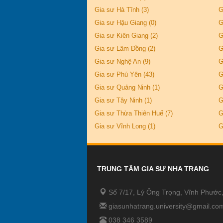
Gia sư Hà Tĩnh (3)
G
Gia sư Hậu Giang (0)
G
Gia sư Kiên Giang (2)
G
Gia sư Lâm Đồng (2)
G
Gia sư Nghệ An (9)
G
Gia sư Phú Yên (43)
G
Gia sư Quảng Ninh (1)
G
Gia sư Tây Ninh (1)
G
Gia sư Thừa Thiên Huế (7)
G
Gia sư Vĩnh Long (1)
G
TRUNG TÂM GIA SƯ NHA TRANG
Số 7/17, Lý Ông Trọng, Vĩnh Phước
giasunhatrang.university@gmail.co
038 346 3589