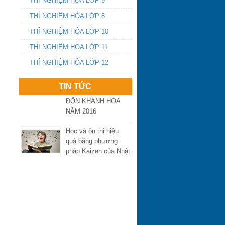
THÍ NGHIỆM HÓA LỚP 9
Ngày thứ 2 và 3 kỳ
THÍ NGHIỆM HÓA LỚP 8
thi THPT quốc gia
năm 2016: Đề thi có
THÍ NGHIỆM HÓA LỚP 10
tính phân loại
THÍ NGHIỆM HÓA LỚP 11
ĐIỂM CHUẨN VÀO
THÍ NGHIỆM HÓA LỚP 12
LỚP 10 THPT
CHUYÊN LÊ QUÝ
TIN TỨC
ĐÔN KHÁNH HÒA
NĂM 2016
Học và ôn thi hiệu
quả bằng phương
pháp Kaizen của Nhật