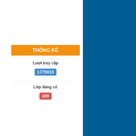
THỐNG KÊ
Lượt truy cập
1775015
Lớp đang có
289