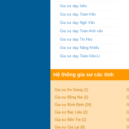
Gia sư dạy Ielts
Gia sư dạy Toán-Văn
Gia sư dạy Ngữ Văn
Gia sư dạy Toán-Anh văn
Gia sư dạy Tin Học
Gia sư dạy Năng Khiếu
Gia sư dạy Toán-Văn-Lí
Hệ thống gia sư các tỉnh
Gia sư An Giang (1)
G
Gia sư Đồng Nai (2)
G
Gia sư Bình Định (24)
G
Gia sư Bạc Liêu (2)
G
Gia sư Bến Tre (1)
G
Gia sư Gia Lai (8)
G