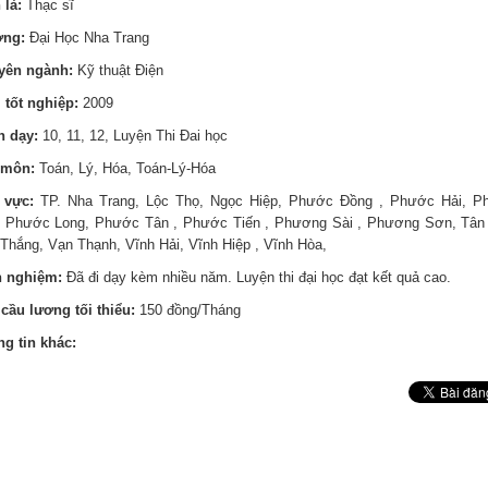
 là:
Thạc sĩ
ờng:
Đại Học Nha Trang
yên ngành:
Kỹ thuật Điện
tốt nghiệp:
2009
n dạy:
10, 11, 12, Luyện Thi Đai học
 môn:
Toán, Lý, Hóa, Toán-Lý-Hóa
 vực:
TP. Nha Trang, Lộc Thọ, Ngọc Hiệp, Phước Đồng , Phước Hải, P
 Phước Long, Phước Tân , Phước Tiến , Phương Sài , Phương Sơn, Tân
Thắng, Vạn Thạnh, Vĩnh Hải, Vĩnh Hiệp , Vĩnh Hòa,
h nghiệm:
Đã đi dạy kèm nhiều năm. Luyện thi đại học đạt kết quả cao.
cầu lương tối thiểu:
150 đồng/Tháng
g tin khác: