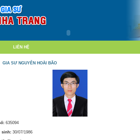
LIÊN HỆ
GIA SƯ NGUYỄN HOÀI BÃO
số:
635094
 sinh:
30/07/1986