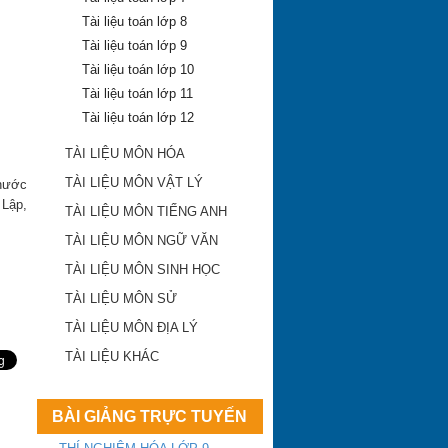
Tài liệu toán lớp 8
Tài liệu toán lớp 9
Tài liệu toán lớp 10
Tài liệu toán lớp 11
Tài liệu toán lớp 12
Khánh Hòa công bố
TÀI LIỆU MÔN HÓA
điểm trúng tuyển lớp
10 công lập 2018-
TÀI LIỆU MÔN VẬT LÝ
hước
2019
 Lập,
TÀI LIỆU MÔN TIẾNG ANH
ĐA TRÍ THÔNG
TÀI LIỆU MÔN NGỮ VĂN
MINH
TÀI LIỆU MÔN SINH HỌC
TÀI LIỆU MÔN SỬ
Điểm chuẩn vào lớp
TÀI LIỆU MÔN ĐỊA LÝ
10 Khánh Hòa năm
2016
TÀI LIỆU KHÁC
Yêu cầu chấn chỉnh
dạy thêm, học thêm
BÀI GIẢNG TRỰC TUYẾN
và tựu trường sớm