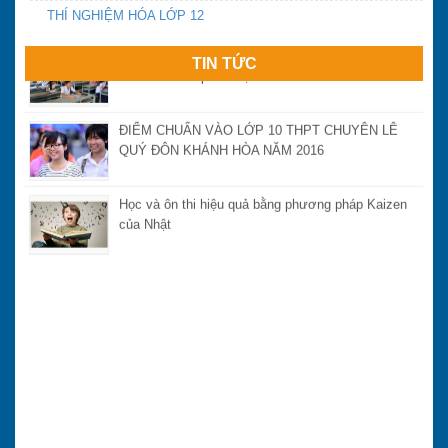
THÍ NGHIỆM HÓA LỚP 12
Ngày thứ 2 và 3 kỳ thi THPT quốc gia năm 2016:
Đề thi có tính phân loại
TIN TỨC
ĐIỂM CHUẨN VÀO LỚP 10 THPT CHUYÊN LÊ
QUÝ ĐÔN KHÁNH HÒA NĂM 2016
Học và ôn thi hiệu quả bằng phương pháp Kaizen
của Nhật