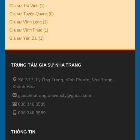
Gia sư Trà Vinh (1)
Gia sư Tuyên Quang (0)
Gia sư Vĩnh Long (1)
Gia sư Vĩnh Phúc (1)
Gia sư Yên Bái (1)
TRUNG TÂM GIA SƯ NHA TRANG
Số 7/17, Lý Ông Trọng, Vĩnh Phước, Nha Trang,
Khánh Hòa
giasunhatrang.university@gmail.com
038 346 3589
038 346 3589
THÔNG TIN