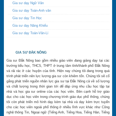
Gia sư dạy Ngữ Văn
Gia sư dạy Toán-Anh văn
Gia sư dạy Tin Học
Gia sư dạy Năng Khiếu
Gia sư dạy Toán-Văn-Lí
GIA SƯ ĐẮK NÔNG
Gia sư Đắk Nông bao gồm nhiều giáo viên đang giảng dạy tại các
trường tiểu học, THCS, THPT ở trung tâm tỉnh/thành phố Đắk Nông
và rải rác ở các huyện của tỉnh. Hiện nay chúng tôi đang trong quá
trình phát triển nên lực lượng gia sư còn khiêm tốn. Chúng tôi sẽ cố
gắng phát triển nguồn nhân lực gia sư tại Đắk Nông cả về số lượng
và chất lượng trong thời gian tới để đáp ứng nhu cầu học tập tại
nhà và học gia sư online của các học viên. Bên cạnh hỗ trợ giáo
dục cho các học viên trong chương trình giáo dục phổ thông, chúng
tôi còn phát triển mô hình dạy kèm tại nhà và dạy kèm trực tuyến
cho các học viên ngoài phổ thông ở nhiều lĩnh vực khác như Công
nghệ thông Tin, Ngoại ngữ (Tiếng Anh, Tiếng Hoa, Tiếng Hàn, Tiếng