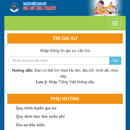
TÌM GIA SƯ
Nhập thông tin gia sư cần tìm
Tìm
Hướng dẫn:
Bạn có thể tìm theo Họ tên, địa chỉ, trình độ, môn
dạy...
Lưu ý:
Nhập Tiếng Việt không dấu
PHỤ HUYNH
Quy trình tuyển gia sư
Trần Thị Minh Thư
Quy định học thử miễn phí
Hiện là: Giáo viên
Gia sư tiêu biểu