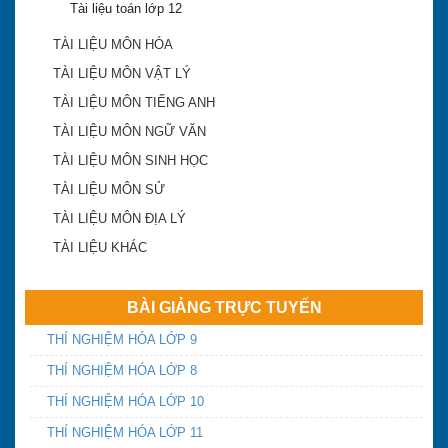
Tài liệu toán lớp 12
TÀI LIỆU MÔN HÓA
TÀI LIỆU MÔN VẬT LÝ
TÀI LIỆU MÔN TIẾNG ANH
TÀI LIỆU MÔN NGỮ VĂN
TÀI LIỆU MÔN SINH HỌC
TÀI LIỆU MÔN SỬ
Khánh Hòa công bố điểm trúng tuyển lớp 10 công
lập 2018-2019
TÀI LIỆU MÔN ĐỊA LÝ
TÀI LIỆU KHÁC
ĐA TRÍ THÔNG MINH
BÀI GIẢNG TRỰC TUYẾN
THÍ NGHIỆM HÓA LỚP 9
Điểm chuẩn vào lớp 10 Khánh Hòa năm 2016
THÍ NGHIỆM HÓA LỚP 8
THÍ NGHIỆM HÓA LỚP 10
Yêu cầu chấn chỉnh dạy thêm, học thêm và tựu
THÍ NGHIỆM HÓA LỚP 11
trường sớm