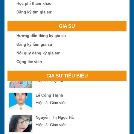
Trần Tuấn Việt
Học phí tham khảo
Hiện là: Cử nhân
Đăng ký tìm gia sư
Ngô Thị Huệ
GIA SƯ
Hiện là: Giáo viên
Hướng dẫn đăng ký gia sư
Đăng ký làm gia sư
Nguyễn Hoài Bão
Nội quy đăng ký gia sư
Hiện là: Thạc sĩ
Cộng tác viên
Phan Đình Sáng
GIA SƯ TIÊU BIỂU
Hiện là: Thạc sĩ
Lê Công Thịnh
Hiện là: Giáo viên
Nguyễn Thị Ngọc Hà
Hiện là: Giáo viên