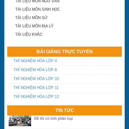
TÀI LIỆU MÔN NGỮ VĂN
TÀI LIỆU MÔN SINH HỌC
TÀI LIỆU MÔN SỬ
Khánh Hòa công bố điểm trúng tuyển lớp 10 công
TÀI LIỆU MÔN ĐỊA LÝ
lập 2018-2019
TÀI LIỆU KHÁC
ĐA TRÍ THÔNG MINH
BÀI GIẢNG TRỰC TUYẾN
THÍ NGHIỆM HÓA LỚP 9
Điểm chuẩn vào lớp 10 Khánh Hòa năm 2016
THÍ NGHIỆM HÓA LỚP 8
THÍ NGHIỆM HÓA LỚP 10
Yêu cầu chấn chỉnh dạy thêm, học thêm và tựu
THÍ NGHIỆM HÓA LỚP 11
trường sớm
THÍ NGHIỆM HÓA LỚP 12
Ngày thứ 2 và 3 kỳ thi THPT quốc gia năm 2016:
TIN TỨC
Đề thi có tính phân loại