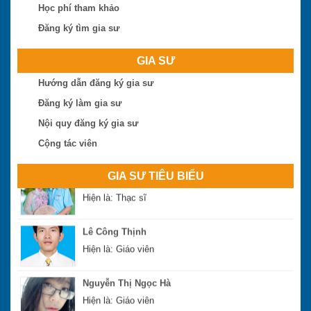
Học phí tham khảo
Trần Tuấn Việt
Đăng ký tìm gia sư
Hiện là: Cử nhân
GIA SƯ
Ngô Thị Huệ
Hướng dẫn đăng ký gia sư
Hiện là: Giáo viên
Đăng ký làm gia sư
Nguyễn Hoài Bão
Nội quy đăng ký gia sư
Hiện là: Thạc sĩ
Cộng tác viên
Phan Đình Sáng
GIA SƯ TIÊU BIỂU
Hiện là: Thạc sĩ
Lê Công Thịnh
Hiện là: Giáo viên
Nguyễn Thị Ngọc Hà
Hiện là: Giáo viên