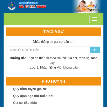
TÌM GIA SƯ
Nhập thông tin gia sư cần tìm
Tìm
Hướng dẫn:
Bạn có thể tìm theo Họ tên, địa chỉ, trình độ, môn
dạy...
Lưu ý:
Nhập Tiếng Việt không dấu
PHỤ HUYNH
Quy trình tuyển gia sư
Trần Thị Minh Thư
Quy định học thử miễn phí
Hiện là: Giáo viên
Gia sư tiêu biểu