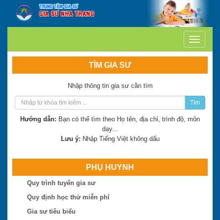
TÌM GIA SƯ
Nhập thông tin gia sư cần tìm
Tìm
Hướng dẫn:
Bạn có thể tìm theo Họ tên, địa chỉ, trình độ, môn
Trần Thị Minh Thư
dạy...
Hiện là: Giáo viên
Lưu ý:
Nhập Tiếng Việt không dấu
Trần Tuấn Việt
PHỤ HUYNH
Hiện là: Cử nhân
Quy trình tuyển gia sư
Ngô Thị Huệ
Quy định học thử miễn phí
Hiện là: Giáo viên
Gia sư tiêu biểu