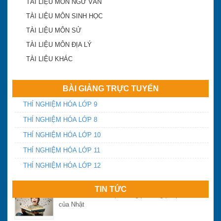
TÀI LIỆU MÔN NGỮ VĂN
ĐA TRÍ THÔNG MINH
TÀI LIỆU MÔN SINH HỌC
TÀI LIỆU MÔN SỬ
Điểm chuẩn vào lớp 10 Khánh Hòa năm 2016
TÀI LIỆU MÔN ĐỊA LÝ
TÀI LIỆU KHÁC
Yêu cầu chấn chỉnh dạy thêm, học thêm và tựu
trường sớm
BÀI GIẢNG TRỰC TUYẾN
THÍ NGHIỆM HÓA LỚP 9
Ngày thứ 2 và 3 kỳ thi THPT quốc gia năm 2016:
THÍ NGHIỆM HÓA LỚP 8
Đề thi có tính phân loại
THÍ NGHIỆM HÓA LỚP 10
THÍ NGHIỆM HÓA LỚP 11
ĐIỂM CHUẨN VÀO LỚP 10 THPT CHUYÊN LÊ
QUÝ ĐÔN KHÁNH HÒA NĂM 2016
THÍ NGHIỆM HÓA LỚP 12
Học và ôn thi hiệu quả bằng phương pháp Kaizen
TIN TỨC
của Nhật