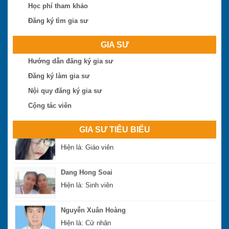
Học phí tham khảo
Nguyễn Hoài Bão
Đăng ký tìm gia sư
Hiện là: Thạc sĩ
GIA SƯ
Phan Đình Sáng
Hướng dẫn đăng ký gia sư
Hiện là: Thạc sĩ
Đăng ký làm gia sư
Lê Công Thịnh
Nội quy đăng ký gia sư
Hiện là: Giáo viên
Cộng tác viên
Nguyễn Thị Ngọc Hà
GIA SƯ TIÊU BIỂU
Hiện là: Giáo viên
Dang Hong Soai
Hiện là: Sinh viên
Nguyễn Xuân Hoàng
Hiện là: Cử nhân