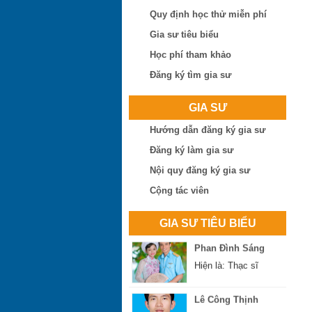
Quy định học thử miễn phí
Trần Thị Minh Thư
Gia sư tiêu biểu
Hiện là: Giáo viên
Học phí tham khảo
Đăng ký tìm gia sư
Trần Tuấn Việt
Hiện là: Cử nhân
GIA SƯ
Hướng dẫn đăng ký gia sư
Ngô Thị Huệ
Hiện là: Giáo viên
Đăng ký làm gia sư
Nội quy đăng ký gia sư
Nguyễn Hoài Bão
Cộng tác viên
Hiện là: Thạc sĩ
GIA SƯ TIÊU BIỂU
Phan Đình Sáng
Hiện là: Thạc sĩ
Lê Công Thịnh
Hiện là: Giáo viên