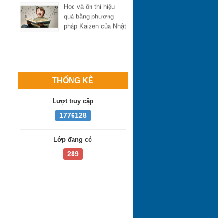
quả bằng phương
pháp Kaizen của Nhật
THỐNG KÊ
Lượt truy cập
1776128
Lớp đang có
289