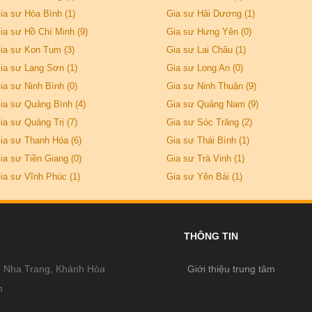
ia sư Hòa Bình (1)
Gia sư Hải Dương (1)
ia sư Hồ Chí Minh (9)
Gia sư Hưng Yên (0)
ia sư Kon Tum (3)
Gia sư Lai Châu (1)
ia sư Lạng Sơn (1)
Gia sư Long An (0)
ia sư Ninh Bình (0)
Gia sư Ninh Thuận (9)
ia sư Quảng Bình (4)
Gia sư Quảng Nam (9)
ia sư Quảng Trị (7)
Gia sư Sóc Trăng (2)
ia sư Thanh Hóa (6)
Gia sư Thái Bình (1)
ia sư Tiền Giang (0)
Gia sư Trà Vinh (1)
ia sư Vĩnh Phúc (1)
Gia sư Yên Bái (1)
THÔNG TIN
, Nha Trang, Khánh Hòa
Giới thiệu trung tâm
m