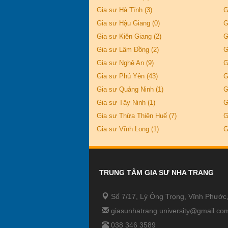
Gia sư Hà Tĩnh (3)
G
Gia sư Hậu Giang (0)
G
Gia sư Kiên Giang (2)
G
Gia sư Lâm Đồng (2)
G
Gia sư Nghệ An (9)
G
Gia sư Phú Yên (43)
G
Gia sư Quảng Ninh (1)
G
Gia sư Tây Ninh (1)
G
Gia sư Thừa Thiên Huế (7)
G
Gia sư Vĩnh Long (1)
G
TRUNG TÂM GIA SƯ NHA TRANG
Số 7/17, Lý Ông Trọng, Vĩnh Phước
giasunhatrang.university@gmail.co
038 346 3589