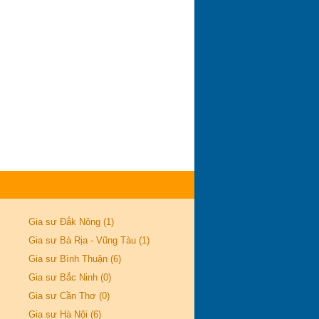
Gia sư Đắk Nông (1)
Gia sư Bà Rịa - Vũng Tàu (1)
Gia sư Bình Thuận (6)
Gia sư Bắc Ninh (0)
Gia sư Cần Thơ (0)
Gia sư Hà Nội (6)