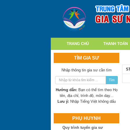
TRANG CHỦ
THANH TOÁN
TÌM GIA SƯ
S
Nhập thông tin gia sư cần tìm
Tìm
Hướng dẫn:
Bạn có thể tìm theo Họ
tên, địa chỉ, trình độ, môn dạy...
Lưu ý:
Nhập Tiếng Việt không dấu
PHỤ HUYNH
Quy trình tuyển gia sư