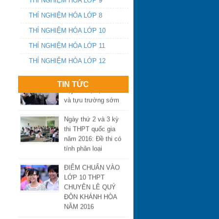
THÍ NGHIỆM HÓA LỚP 9
MINH
THÍ NGHIỆM HÓA LỚP 8
THÍ NGHIỆM HÓA LỚP 10
Điểm chuẩn vào lớp
10 Khánh Hòa năm
THÍ NGHIỆM HÓA LỚP 11
2016
THÍ NGHIỆM HÓA LỚP 12
Yêu cầu chấn chỉnh
dạy thêm, học thêm
TIN TỨC
và tựu trường sớm
Ngày thứ 2 và 3 kỳ
thi THPT quốc gia
năm 2016: Đề thi có
tính phân loại
ĐIỂM CHUẨN VÀO
LỚP 10 THPT
CHUYÊN LÊ QUÝ
ĐÔN KHÁNH HÒA
NĂM 2016
Học và ôn thi hiệu