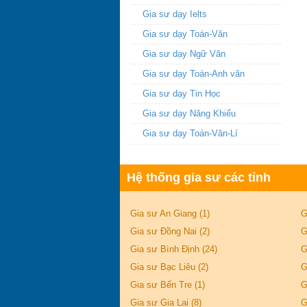
Gia sư dạy Ielts
Gia sư dạy Toán-Văn
Gia sư dạy Ngữ Văn
Gia sư dạy Toán-Anh văn
Gia sư dạy Tin Học
Gia sư dạy Năng Khiếu
Gia sư dạy Toán-Văn-Lí
Hệ thống gia sư các tỉnh
Gia sư An Giang (1)
G
Gia sư Đồng Nai (2)
G
Gia sư Bình Định (24)
G
Gia sư Bạc Liêu (2)
G
Gia sư Bến Tre (1)
G
Gia sư Gia Lai (8)
G