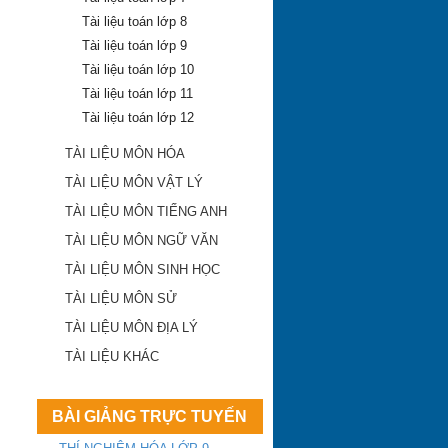
Tài liệu toán lớp 8
Tài liệu toán lớp 9
Tài liệu toán lớp 10
Tài liệu toán lớp 11
Tài liệu toán lớp 12
TÀI LIỆU MÔN HÓA
TÀI LIỆU MÔN VẬT LÝ
TÀI LIỆU MÔN TIẾNG ANH
TÀI LIỆU MÔN NGỮ VĂN
TÀI LIỆU MÔN SINH HỌC
TÀI LIỆU MÔN SỬ
TÀI LIỆU MÔN ĐỊA LÝ
Khánh Hòa công bố
TÀI LIỆU KHÁC
điểm trúng tuyển lớp
10 công lập 2018-
2019
BÀI GIẢNG TRỰC TUYẾN
ĐA TRÍ THÔNG